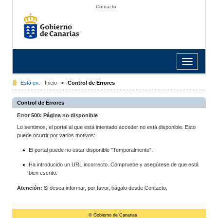
Contacto
Toggle
navigation
Está en:
Inicio
>
Control de Errores
Control de Errores
Error 500: Página no disponible
Lo sentimos, el portal al que está intentado acceder no está disponible. Esto
puede ocurrir por varios motivos:
El portal puede no estar disponible "Temporalmente".
Ha introducido un URL incorrecto. Compruebe y asegúrese de que está
bien escrito.
Atención:
Si desea informar, por favor, hágalo desde Contacto.
© Gobierno de Canarias