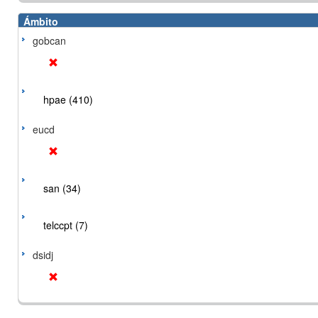
Ámbito
gobcan
hpae (410)
eucd
san (34)
telccpt (7)
dsidj