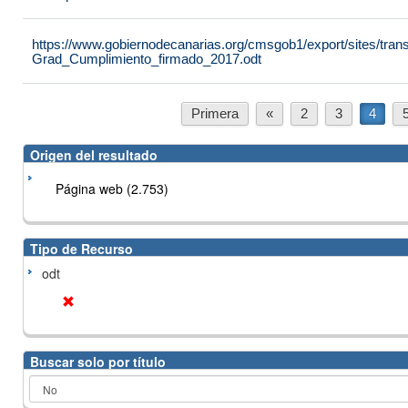
https://www.gobiernodecanarias.org/cmsgob1/export/sites/tran
Grad_Cumplimiento_firmado_2017.odt
Primera
«
2
3
4
Origen del resultado
Página web (2.753)
Tipo de Recurso
odt
Buscar solo por título