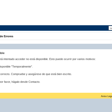
de Errores
ible
stá intentado acceder no está disponible. Esto puede ocurrir por varios motivos:
disponible "Temporalmente".
correcto. Compruebe y asegúrese de que está bien escrito.
por favor, hágalo desde Contacto.
Aviso Lega