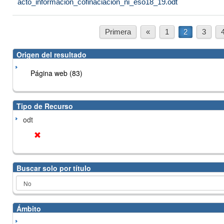
acto_informacion_cofinaciacion_ni_eso18_19.odt
Primera
«
1
2
3
Origen del resultado
Página web (83)
Tipo de Recurso
odt
Buscar solo por título
Ámbito