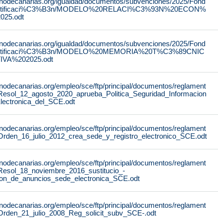
rnodecanarias.org/igualdad/documentos/subvenciones/2025/Fond
stificaci%C3%B3n/MODELO%20RELACI%C3%93N%20ECON%
25.odt
rnodecanarias.org/igualdad/documentos/subvenciones/2025/Fond
stificaci%C3%B3n/MODELO%20MEMORIA%20T%C3%89CNIC
IVA%202025.odt
rnodecanarias.org/empleo/sce/ftp/principal/documentos/reglament
Resol_12_agosto_2020_aprueba_Politica_Seguridad_Informacion
lectronica_del_SCE.odt
rnodecanarias.org/empleo/sce/ftp/principal/documentos/reglament
Orden_16_julio_2012_crea_sede_y_registro_electronico_SCE.odt
rnodecanarias.org/empleo/sce/ftp/principal/documentos/reglament
Resol_18_noviembre_2016_sustitucio_-
lon_de_anuncios_sede_electronica_SCE.odt
rnodecanarias.org/empleo/sce/ftp/principal/documentos/reglament
Orden_21_julio_2008_Reg_solicit_subv_SCE-.odt