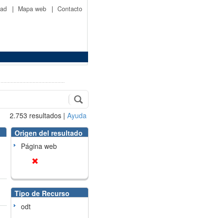
idad
|
Mapa web
|
Contacto
2.753
resultados
|
Ayuda
Origen del resultado
Página web
Tipo de Recurso
odt