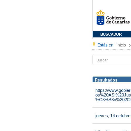
BUSCADOR
Estás en
Inicio
Resultados
https://www.gobie
os%20ASI%20Jus
%C3%B3n%202025
jueves, 14 octubr