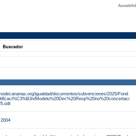
Accesibil
>
Buscador
rnodecanarias.org/igualdad/documentos/subvenciones/2025/Fond
tificaci%C3%B3n/Modelo%20Dec%20Resp%20no%20concertaci
.odt
e 2004