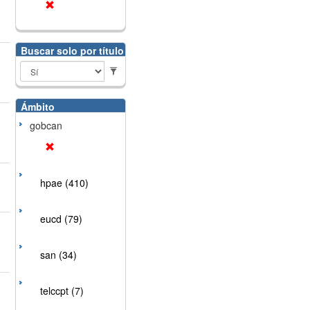
Buscar solo por título
Ámbito
gobcan
hpae (410)
eucd (79)
san (34)
telccpt (7)