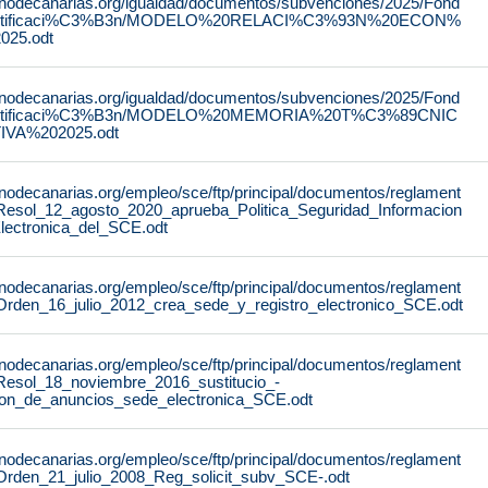
rnodecanarias.org/igualdad/documentos/subvenciones/2025/Fond
stificaci%C3%B3n/MODELO%20RELACI%C3%93N%20ECON%
25.odt
rnodecanarias.org/igualdad/documentos/subvenciones/2025/Fond
stificaci%C3%B3n/MODELO%20MEMORIA%20T%C3%89CNIC
IVA%202025.odt
rnodecanarias.org/empleo/sce/ftp/principal/documentos/reglament
Resol_12_agosto_2020_aprueba_Politica_Seguridad_Informacion
lectronica_del_SCE.odt
rnodecanarias.org/empleo/sce/ftp/principal/documentos/reglament
Orden_16_julio_2012_crea_sede_y_registro_electronico_SCE.odt
rnodecanarias.org/empleo/sce/ftp/principal/documentos/reglament
Resol_18_noviembre_2016_sustitucio_-
lon_de_anuncios_sede_electronica_SCE.odt
rnodecanarias.org/empleo/sce/ftp/principal/documentos/reglament
Orden_21_julio_2008_Reg_solicit_subv_SCE-.odt