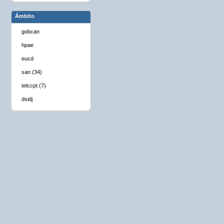
Ámbito
gobcan
hpae
eucd
san (34)
telccpt (7)
dsidj