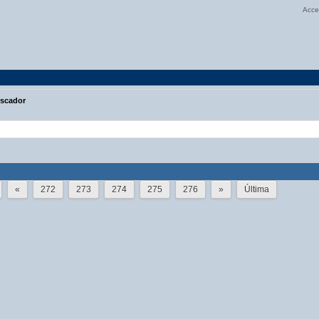
Acce
scador
«
272
273
274
275
276
»
Última