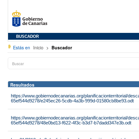
BUSCADOR
Estás en
Inicio
>
Buscador
Resultados
https://www.gobiernodecanarias.org/planificacionterritorial/de
65ef544d9278/e245ec26-5cdb-4a3b-999d-01580cb8be93.odt
https://www.gobiernodecanarias.org/planificacionterritorial/de
65ef544d9278/48e0bd13-f622-4f3c-b3d7-b7dadd347e3b.odt