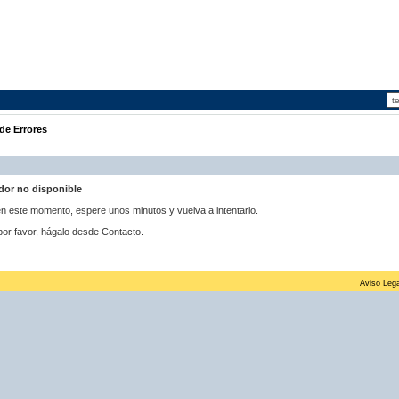
de Errores
idor no disponible
 en este momento, espere unos minutos y vuelva a intentarlo.
por favor, hágalo desde Contacto.
Aviso Lega