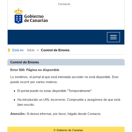
Contacto
Toggle
navigation
Está en:
Inicio
>
Control de Errores
Control de Errores
Error 500: Página no disponible
Lo sentimos, el portal al que está intentado acceder no está disponible. Esto
puede ocurrir por varios motivos:
El portal puede no estar disponible "Temporalmente".
Ha introducido un URL incorrecto. Compruebe y asegúrese de que está
bien escrito.
Atención:
Si desea informar, por favor, hágalo desde Contacto.
© Gobierno de Canarias