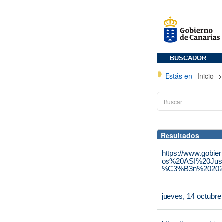
BUSCADOR
Estás en
Inicio
Resultados
https://www.gobie
os%20ASI%20Jus
%C3%B3n%202025
jueves, 14 octubr