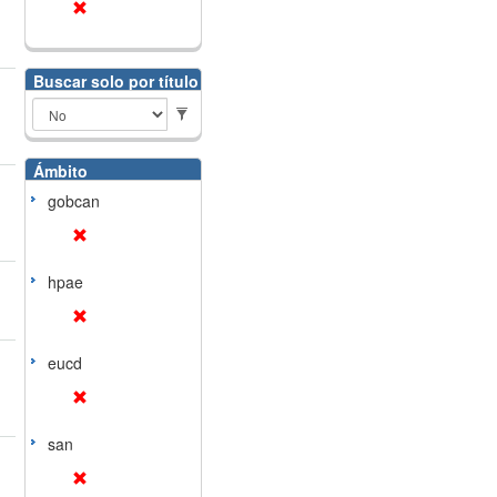
Buscar solo por título
Ámbito
gobcan
hpae
eucd
san