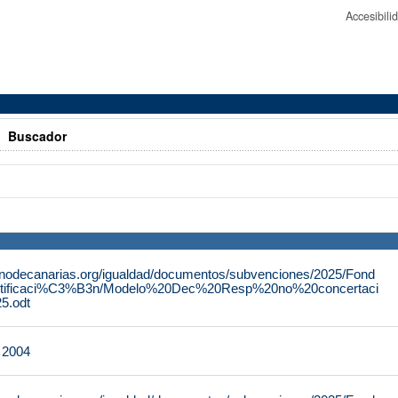
Accesibil
>
Buscador
rnodecanarias.org/igualdad/documentos/subvenciones/2025/Fond
tificaci%C3%B3n/Modelo%20Dec%20Resp%20no%20concertaci
.odt
e 2004