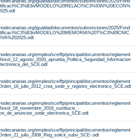
rnodecanarias.org/igualdad/documentos/subvenciones/2025/Fond
stificaci%C3%B3n/MODELO%20RELACI%C3%93N%20ECON%
25.odt
rnodecanarias.org/igualdad/documentos/subvenciones/2025/Fond
stificaci%C3%B3n/MODELO%20MEMORIA%20T%C3%89CNIC
IVA%202025.odt
rnodecanarias.org/empleo/sce/ftp/principal/documentos/reglament
Resol_12_agosto_2020_aprueba_Politica_Seguridad_Informacion
lectronica_del_SCE.odt
rnodecanarias.org/empleo/sce/ftp/principal/documentos/reglament
Orden_16_julio_2012_crea_sede_y_registro_electronico_SCE.odt
rnodecanarias.org/empleo/sce/ftp/principal/documentos/reglament
Resol_18_noviembre_2016_sustitucio_-
lon_de_anuncios_sede_electronica_SCE.odt
rnodecanarias.org/empleo/sce/ftp/principal/documentos/reglament
Orden_21_julio_2008_Reg_solicit_subv_SCE-.odt