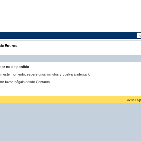
de Errores
idor no disponible
 en este momento, espere unos minutos y vuelva a intentarlo.
por favor, hágalo desde Contacto.
Aviso Lega