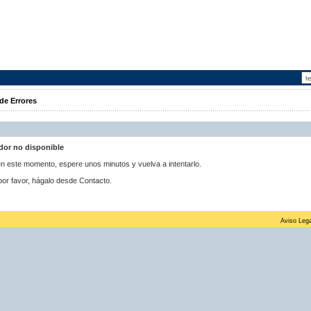
de Errores
idor no disponible
 en este momento, espere unos minutos y vuelva a intentarlo.
por favor, hágalo desde Contacto.
Aviso Lega