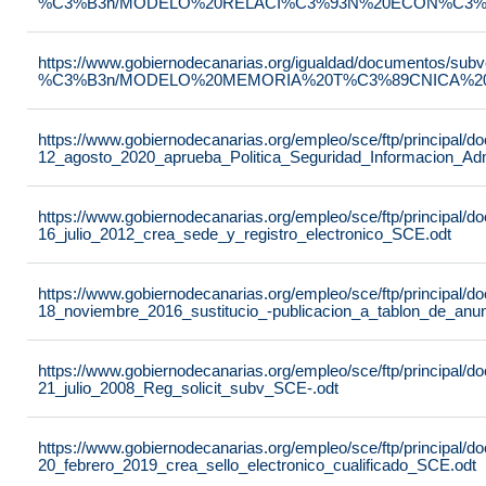
%C3%B3n/MODELO%20RELACI%C3%93N%20ECON%C3%93
https://www.gobiernodecanarias.org/igualdad/documentos/su
%C3%B3n/MODELO%20MEMORIA%20T%C3%89CNICA%20JU
https://www.gobiernodecanarias.org/empleo/sce/ftp/principal
12_agosto_2020_aprueba_Politica_Seguridad_Informacion_Adm
https://www.gobiernodecanarias.org/empleo/sce/ftp/principal
16_julio_2012_crea_sede_y_registro_electronico_SCE.odt
https://www.gobiernodecanarias.org/empleo/sce/ftp/principal
18_noviembre_2016_sustitucio_-publicacion_a_tablon_de_anu
https://www.gobiernodecanarias.org/empleo/sce/ftp/principal
21_julio_2008_Reg_solicit_subv_SCE-.odt
https://www.gobiernodecanarias.org/empleo/sce/ftp/principal
20_febrero_2019_crea_sello_electronico_cualificado_SCE.odt