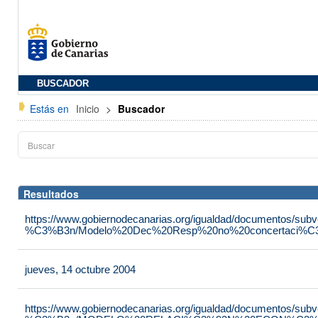
BUSCADOR
Estás en
Inicio
>
Buscador
Resultados
https://www.gobiernodecanarias.org/igualdad/documentos/su
%C3%B3n/Modelo%20Dec%20Resp%20no%20concertaci%C3
jueves, 14 octubre 2004
https://www.gobiernodecanarias.org/igualdad/documentos/su