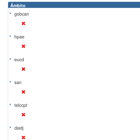
Ámbito
gobcan
hpae
eucd
san
telccpt
dsidj