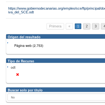
https://www.gobiernodecanarias.org/empleo/sce/ftp/principal
iva_del_SCE.odt
Primera
«
1
2
3
Origen del resultado
Página web (2.753)
Tipo de Recurso
odt
Buscar solo por título