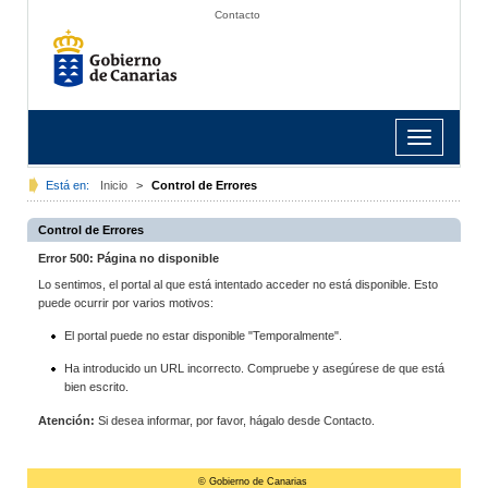
Contacto
Toggle
navigation
Está en:
Inicio
>
Control de Errores
Control de Errores
Error 500: Página no disponible
Lo sentimos, el portal al que está intentado acceder no está disponible. Esto
puede ocurrir por varios motivos:
El portal puede no estar disponible "Temporalmente".
Ha introducido un URL incorrecto. Compruebe y asegúrese de que está
bien escrito.
Atención:
Si desea informar, por favor, hágalo desde Contacto.
© Gobierno de Canarias