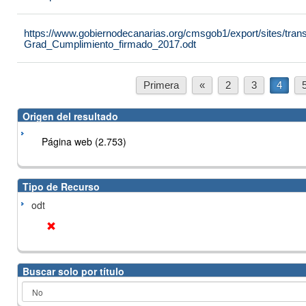
https://www.gobiernodecanarias.org/cmsgob1/export/sites/tran
Grad_Cumplimiento_firmado_2017.odt
Primera
«
2
3
4
Origen del resultado
Página web (2.753)
Tipo de Recurso
odt
Buscar solo por título