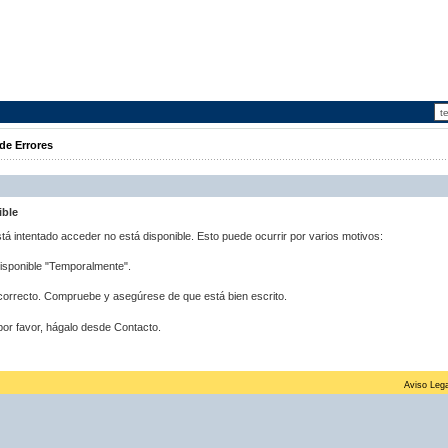
de Errores
ible
stá intentado acceder no está disponible. Esto puede ocurrir por varios motivos:
disponible "Temporalmente".
correcto. Compruebe y asegúrese de que está bien escrito.
por favor, hágalo desde Contacto.
Aviso Lega