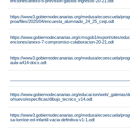
enciones/anexo-6-prevision-gastos-ingresos-20-21.odt
https://www3.gobiernodecanarias.org/medusa/ecoescuela/pro
proa/files/2025/04/encuesta_alumnado_24_25_ceip.odt
https://www.gobiernodecanarias.org/cmsgob1/export/sites/edu
enciones/anexo-7-compromiso-colaboracion-20-21.odt
https://www3.gobiernodecanarias.org/medusa/ecoescuela/progra
aula-a414-docx.odt
___________________________________________________
https://www.gobiernodecanarias.org/educacion/web/_galerias/de
o/nuevo/especificas/dibujo_tecnico_v14.odt
https://www3.gobiernodecanarias.org/medusa/ecoescuela/program
sa-lomloe-ed-infantil-vacia-definitiva-v1-1.odt