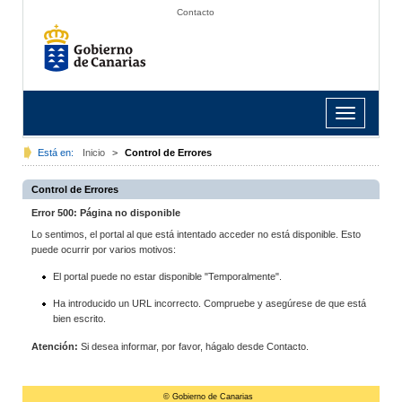
Contacto
Toggle
navigation
Está en:
Inicio
>
Control de Errores
Control de Errores
Error 500: Página no disponible
Lo sentimos, el portal al que está intentado acceder no está disponible. Esto
puede ocurrir por varios motivos:
El portal puede no estar disponible "Temporalmente".
Ha introducido un URL incorrecto. Compruebe y asegúrese de que está
bien escrito.
Atención:
Si desea informar, por favor, hágalo desde Contacto.
© Gobierno de Canarias