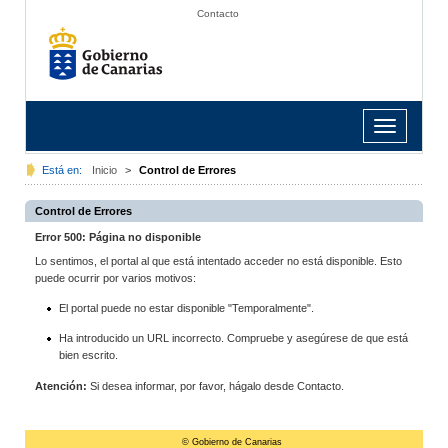
Contacto
Toggle
navigation
Está en:
Inicio
>
Control de Errores
Control de Errores
Error 500: Página no disponible
Lo sentimos, el portal al que está intentado acceder no está disponible. Esto
puede ocurrir por varios motivos:
El portal puede no estar disponible "Temporalmente".
Ha introducido un URL incorrecto. Compruebe y asegúrese de que está
bien escrito.
Atención:
Si desea informar, por favor, hágalo desde Contacto.
© Gobierno de Canarias