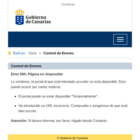
Contacto
Toggle
navigation
Está en:
Inicio
>
Control de Errores
Control de Errores
Error 500: Página no disponible
Lo sentimos, el portal al que está intentado acceder no está disponible. Esto
puede ocurrir por varios motivos:
El portal puede no estar disponible "Temporalmente".
Ha introducido un URL incorrecto. Compruebe y asegúrese de que está
bien escrito.
Atención:
Si desea informar, por favor, hágalo desde Contacto.
© Gobierno de Canarias