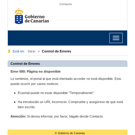
Contacto
Toggle
navigation
Está en:
Inicio
>
Control de Errores
Control de Errores
Error 500: Página no disponible
Lo sentimos, el portal al que está intentado acceder no está disponible. Esto
puede ocurrir por varios motivos:
El portal puede no estar disponible "Temporalmente".
Ha introducido un URL incorrecto. Compruebe y asegúrese de que está
bien escrito.
Atención:
Si desea informar, por favor, hágalo desde Contacto.
© Gobierno de Canarias