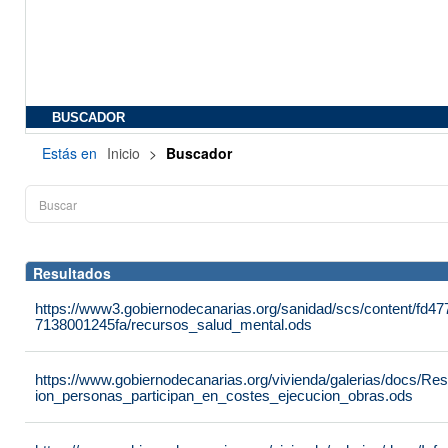
BUSCADOR
Estás en
Inicio
>
Buscador
Resultados
https://www3.gobiernodecanarias.org/sanidad/scs/content/fd4
7138001245fa/recursos_salud_mental.ods
https://www.gobiernodecanarias.org/vivienda/galerias/docs/R
ion_personas_participan_en_costes_ejecucion_obras.ods