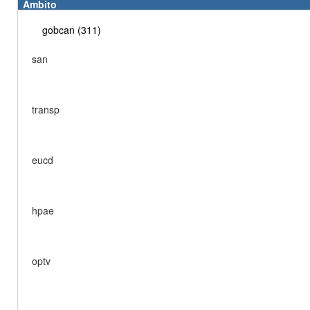
Ámbito
gobcan (311)
san
transp
eucd
hpae
optv