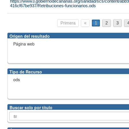
https://www3.gobiernodecanarias.org/sanidad/scs/content/abb
416cf67be937/Retribuciones-funcionarios.ods
Primera
«
1
2
3
Origen del resultado
Página web
Tipo de Recurso
ods
Buscar solo por título