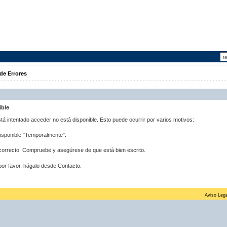
de Errores
ible
stá intentado acceder no está disponible. Esto puede ocurrir por varios motivos:
disponible "Temporalmente".
correcto. Compruebe y asegúrese de que está bien escrito.
por favor, hágalo desde Contacto.
Aviso Lega