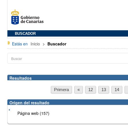
BUSCADOR
Estás en
Inicio
>
Buscador
Resultados
Primera
«
12
13
14
Origen del resultado
Página web (157)