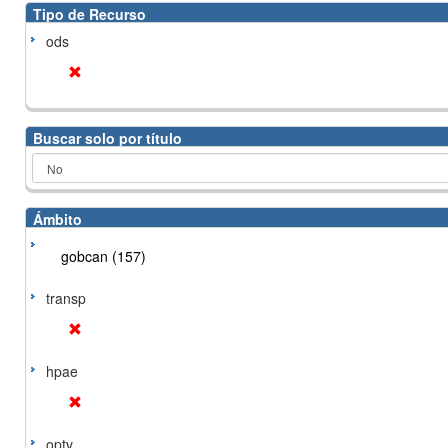
Tipo de Recurso
ods
Buscar solo por título
Ámbito
gobcan (157)
transp
hpae
optv