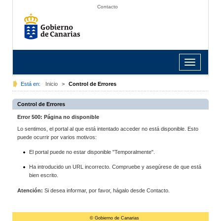
Contacto
Toggle
navigation
Está en:
Inicio
>
Control de Errores
Control de Errores
Error 500: Página no disponible
Lo sentimos, el portal al que está intentado acceder no está disponible. Esto
puede ocurrir por varios motivos:
El portal puede no estar disponible "Temporalmente".
Ha introducido un URL incorrecto. Compruebe y asegúrese de que está
bien escrito.
Atención:
Si desea informar, por favor, hágalo desde Contacto.
© Gobierno de Canarias