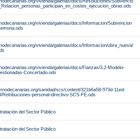
rnodecanarias.org/vivienda/galerias/docs/Resoluciones/Subvencio
_Relacion_personas_participan_en_costes_ejecucion_obras.ods
rnodecanarias.org/vivienda/galerias/docs/Informacion/Subvencion
emoria.ods
nodecanarias.org/vivienda/galerias/docs/Informacion/obra_nueva/
ds
nodecanarias.org/vivienda/galerias/docs/Fianzas/3.2-Modelo-
gestionadas-Concertado.ods
ernodecanarias.org/sanidad/scs/content/321b6a58-973d-11ed-
/Retribuciones-personal-directivo-SCS-FE.ods
ratación del Sector Público
ratación del Sector Público