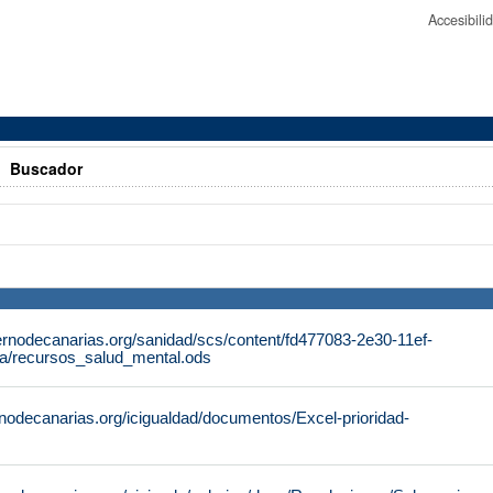
Accesibil
>
Buscador
ernodecanarias.org/sanidad/scs/content/fd477083-2e30-11ef-
a/recursos_salud_mental.ods
nodecanarias.org/icigualdad/documentos/Excel-prioridad-