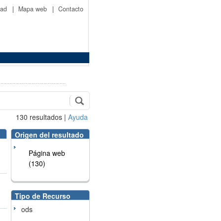
idad
|
Mapa web
|
Contacto
130
resultados
|
Ayuda
Origen del resultado
Página web
(130)
Tipo de Recurso
ods