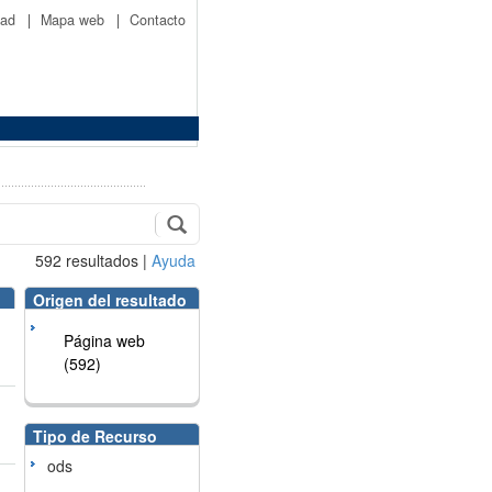
idad
|
Mapa web
|
Contacto
592
resultados
|
Ayuda
Origen del resultado
Página web
(592)
Tipo de Recurso
ods