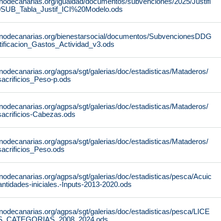
rnodecanarias.org/igualdad/documentos/subvenciones/2025/Justifi
SUB_Tabla_Justif_ICI%20Modelo.ods
rnodecanarias.org/bienestarsocial/documentos/SubvencionesDDG
ificacion_Gastos_Actividad_v3.ods
nodecanarias.org/agpsa/sgt/galerias/doc/estadisticas/Mataderos/
sacrificios_Peso-p.ods
nodecanarias.org/agpsa/sgt/galerias/doc/estadisticas/Mataderos/
sacrificios-Cabezas.ods
nodecanarias.org/agpsa/sgt/galerias/doc/estadisticas/Mataderos/
sacrificios_Peso.ods
nodecanarias.org/agpsa/sgt/galerias/doc/estadisticas/pesca/Acuic
antidades-iniciales.-Inputs-2013-2020.ods
nodecanarias.org/agpsa/sgt/galerias/doc/estadisticas/pesca/LICE
S_CATEGORIAS_2008_2024.ods