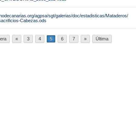
nodecanarias.org/agpsa/sgt/galerias/doc/estadisticas/Mataderos/
sacrificios-Cabezas.ods
era
«
3
4
5
6
7
»
Última