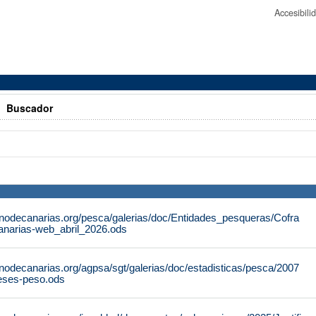
Accesibil
>
Buscador
rnodecanarias.org/pesca/galerias/doc/Entidades_pesqueras/Cofra
anarias-web_abril_2026.ods
nodecanarias.org/agpsa/sgt/galerias/doc/estadisticas/pesca/2007
eses-peso.ods