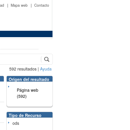
idad
|
Mapa web
|
Contacto
592
resultados
|
Ayuda
Origen del resultado
Página web
(592)
Tipo de Recurso
ods