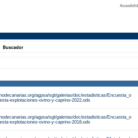
Accesibil
>
Buscador
nodecanarias.org/agpsa/sgt/galerias/doc/estadisticas/Encuesta_o
esta-explotaciones-ovino-y-caprino-2022.ods
nodecanarias.org/agpsa/sgt/galerias/doc/estadisticas/Encuesta_o
esta-explotaciones-ovino-y-caprino-2018.ods