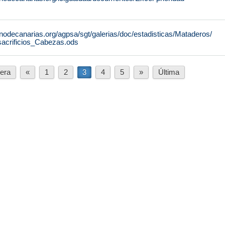
nodecanarias.org/agpsa/sgt/galerias/doc/estadisticas/Mataderos/
sacrificios_Cabezas.ods
era
«
1
2
3
4
5
»
Última