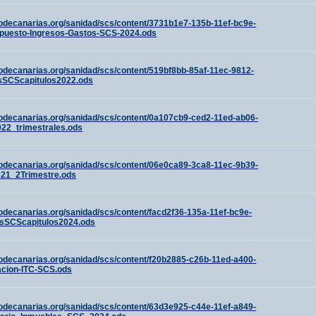
odecanarias.org/sanidad/scs/content/3731b1e7-135b-11ef-bc9e-
puesto-Ingresos-Gastos-SCS-2024.ods
odecanarias.org/sanidad/scs/content/519bf8bb-85af-11ec-9812-
sSCScapitulos2022.ods
odecanarias.org/sanidad/scs/content/0a107cb9-ced2-11ed-ab06-
22_trimestrales.ods
odecanarias.org/sanidad/scs/content/06e0ca89-3ca8-11ec-9b39-
21_2Trimestre.ods
odecanarias.org/sanidad/scs/content/facd2f36-135a-11ef-bc9e-
sSCScapitulos2024.ods
odecanarias.org/sanidad/scs/content/f20b2885-c26b-11ed-a400-
cion-ITC-SCS.ods
odecanarias.org/sanidad/scs/content/63d3e925-c44e-11ef-a849-