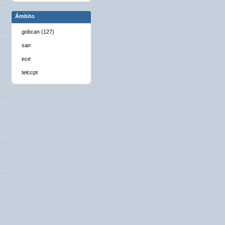
Ámbito
gobcan (127)
san
ece
telccpt