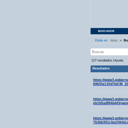
BUSCADOR
Estás en
Inicio
>
Bu
127
resultados
|
Ayuda
Resultados
https://www3.gobiern
6965fa135d7b/CM_20
https://www3.gobiern
eb1b5adf94b4/Organ
https://www3.gobiern
7b3bb391cbe2/Vehic