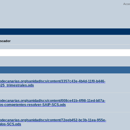
Acce
scador
odecanarias.org/sanidad/scs/content/3357c43e-4b4d-11f0-b446-
25_trimestrales.ods
odecanarias.org/sanidad/scs/content/008ce41b-4f98-11ed-b07a-
os-competentes-resolver-SAIP-SCS.ods
odecanarias.org/sanidad/scs/content/72eeb452-bc3b-11ea-955e-
ulos-SCS.ods