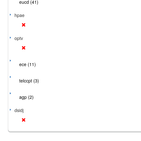
eucd (41)
hpae
optv
ece (11)
telccpt (3)
agp (2)
dsidj