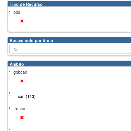
Tipo de Recurso
ods
Buscar solo por título
Ámbito
gobcan
san (113)
transp