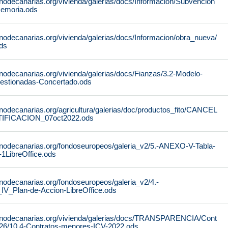
rnodecanarias.org/vivienda/galerias/docs/Informacion/Subvencion
emoria.ods
nodecanarias.org/vivienda/galerias/docs/Informacion/obra_nueva/
ds
nodecanarias.org/vivienda/galerias/docs/Fianzas/3.2-Modelo-
gestionadas-Concertado.ods
nodecanarias.org/agricultura/galerias/doc/productos_fito/CANCEL
IFICACION_07oct2022.ods
rnodecanarias.org/fondoseuropeos/galeria_v2/5.-ANEXO-V-Tabla-
-1LibreOffice.ods
rnodecanarias.org/fondoseuropeos/galeria_v2/4.-
Plan-de-Accion-LibreOffice.ods
ernodecanarias.org/vivienda/galerias/docs/TRANSPARENCIA/Cont
026/10.4-Contratos-menores-ICV-2022.ods