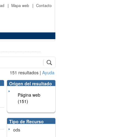
idad
|
Mapa web
|
Contacto
151
resultados
|
Ayuda
Origen del resultado
Página web
(151)
Tipo de Recurso
ods