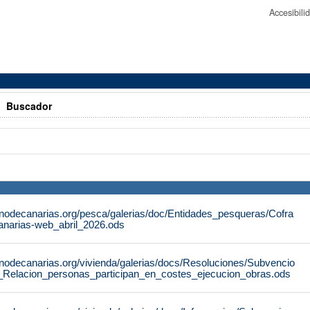
Accesibil
>
Buscador
rnodecanarias.org/pesca/galerias/doc/Entidades_pesqueras/Cofra
anarias-web_abril_2026.ods
rnodecanarias.org/vivienda/galerias/docs/Resoluciones/Subvencio
_Relacion_personas_participan_en_costes_ejecucion_obras.ods