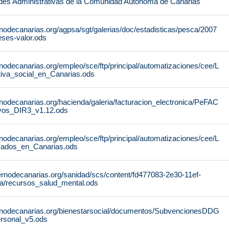
des Administrativas de la Comunidad Autónoma de Canarias
nodecanarias.org/agpsa/sgt/galerias/doc/estadisticas/pesca/2007
ses-valor.ods
nodecanarias.org/empleo/sce/ftp/principal/automatizaciones/cee/L
tiva_social_en_Canarias.ods
nodecanarias.org/hacienda/galeria/facturacion_electronica/PeFAC
vos_DIR3_v1.12.ods
nodecanarias.org/empleo/sce/ftp/principal/automatizaciones/cee/L
icados_en_Canarias.ods
ernodecanarias.org/sanidad/scs/content/fd477083-2e30-11ef-
a/recursos_salud_mental.ods
rnodecanarias.org/bienestarsocial/documentos/SubvencionesDDG
rsonal_v5.ods