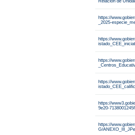
Relación de Unida
https://www.gobier
_2025-especie_me
https://www.gobier
istado_CEE_inicia
https://www.gobier
_Centros_Educati
https://www.gobier
istado_CEE_calif
https://www3.gobi
9e20-7138001245f
https://www.gobie
G/ANEXO_III_JPe