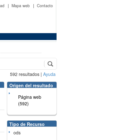
idad
|
Mapa web
|
Contacto
592
resultados
|
Ayuda
Origen del resultado
Página web
(592)
Tipo de Recurso
ods