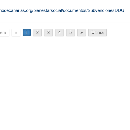
rnodecanarias.org/bienestarsocial/documentos/SubvencionesDDG
era
«
1
2
3
4
5
»
Última