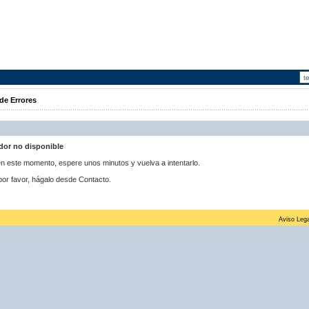
de Errores
idor no disponible
 en este momento, espere unos minutos y vuelva a intentarlo.
por favor, hágalo desde Contacto.
Aviso Lega