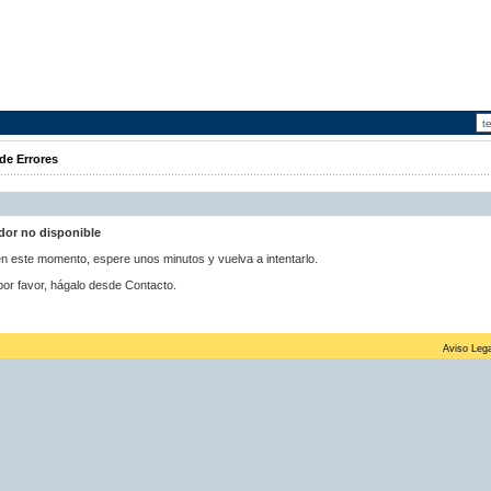
de Errores
idor no disponible
 en este momento, espere unos minutos y vuelva a intentarlo.
por favor, hágalo desde Contacto.
Aviso Lega