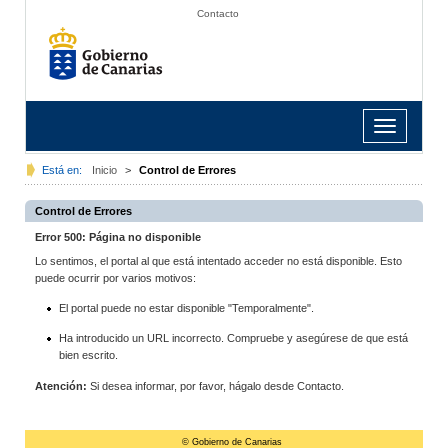
Contacto
Toggle
navigation
Está en:
Inicio
>
Control de Errores
Control de Errores
Error 500: Página no disponible
Lo sentimos, el portal al que está intentado acceder no está disponible. Esto
puede ocurrir por varios motivos:
El portal puede no estar disponible "Temporalmente".
Ha introducido un URL incorrecto. Compruebe y asegúrese de que está
bien escrito.
Atención:
Si desea informar, por favor, hágalo desde Contacto.
© Gobierno de Canarias