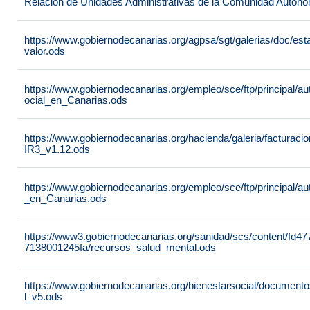
Relación de Unidades Administrativas de la Comunidad Autón
https://www.gobiernodecanarias.org/agpsa/sgt/galerias/doc/e
valor.ods
https://www.gobiernodecanarias.org/empleo/sce/ftp/principal/a
ocial_en_Canarias.ods
https://www.gobiernodecanarias.org/hacienda/galeria/factura
IR3_v1.12.ods
https://www.gobiernodecanarias.org/empleo/sce/ftp/principal/
_en_Canarias.ods
https://www3.gobiernodecanarias.org/sanidad/scs/content/fd4
7138001245fa/recursos_salud_mental.ods
https://www.gobiernodecanarias.org/bienestarsocial/docum
l_v5.ods