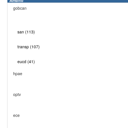
Ámbito
gobcan
san (113)
transp (107)
eucd (41)
hpae
optv
ece