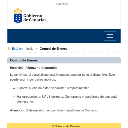
Contacto
Toggle
navigation
Está en:
Inicio
>
Control de Errores
Control de Errores
Error 500: Página no disponible
Lo sentimos, el portal al que está intentado acceder no está disponible. Esto
puede ocurrir por varios motivos:
El portal puede no estar disponible "Temporalmente".
Ha introducido un URL incorrecto. Compruebe y asegúrese de que está
bien escrito.
Atención:
Si desea informar, por favor, hágalo desde Contacto.
© Gobierno de Canarias