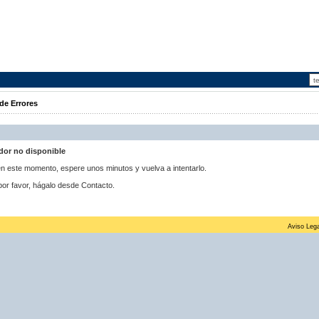
de Errores
idor no disponible
 en este momento, espere unos minutos y vuelva a intentarlo.
por favor, hágalo desde Contacto.
Aviso Lega