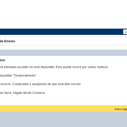
de Errores
ible
stá intentado acceder no está disponible. Esto puede ocurrir por varios motivos:
disponible "Temporalmente".
correcto. Compruebe y asegúrese de que está bien escrito.
por favor, hágalo desde Contacto.
Aviso Lega