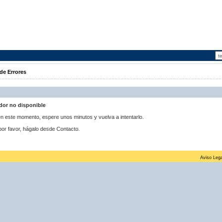
de Errores
idor no disponible
 en este momento, espere unos minutos y vuelva a intentarlo.
por favor, hágalo desde Contacto.
Aviso Lega