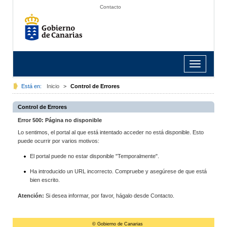
Contacto
Toggle
navigation
Está en:
Inicio
>
Control de Errores
Control de Errores
Error 500: Página no disponible
Lo sentimos, el portal al que está intentado acceder no está disponible. Esto
puede ocurrir por varios motivos:
El portal puede no estar disponible "Temporalmente".
Ha introducido un URL incorrecto. Compruebe y asegúrese de que está
bien escrito.
Atención:
Si desea informar, por favor, hágalo desde Contacto.
© Gobierno de Canarias