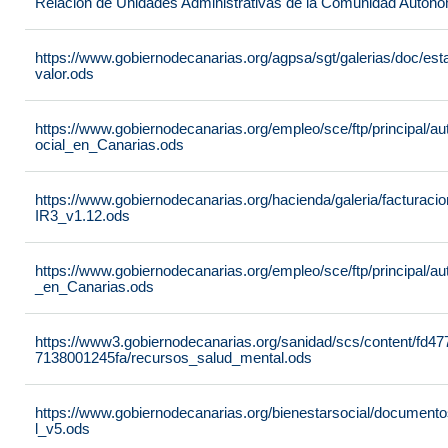
Relación de Unidades Administrativas de la Comunidad Autón
https://www.gobiernodecanarias.org/agpsa/sgt/galerias/doc/e
valor.ods
https://www.gobiernodecanarias.org/empleo/sce/ftp/principal/a
ocial_en_Canarias.ods
https://www.gobiernodecanarias.org/hacienda/galeria/factura
IR3_v1.12.ods
https://www.gobiernodecanarias.org/empleo/sce/ftp/principal/
_en_Canarias.ods
https://www3.gobiernodecanarias.org/sanidad/scs/content/fd4
7138001245fa/recursos_salud_mental.ods
https://www.gobiernodecanarias.org/bienestarsocial/docum
l_v5.ods