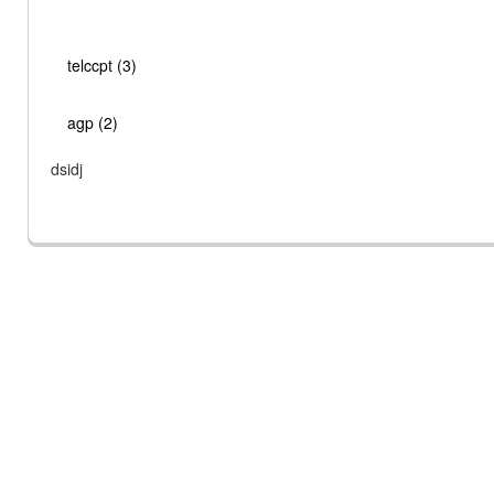
telccpt (3)
agp (2)
dsidj