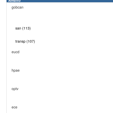
Ámbito
gobcan
san (113)
transp (107)
eucd
hpae
optv
ece