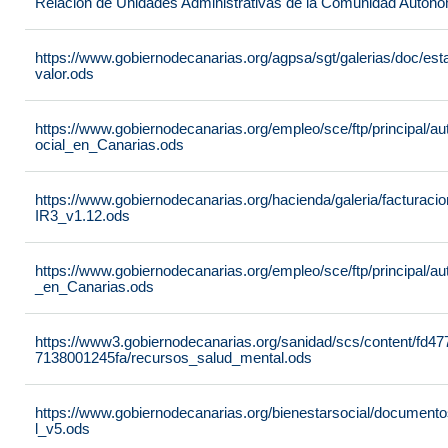
Relación de Unidades Administrativas de la Comunidad Autón
https://www.gobiernodecanarias.org/agpsa/sgt/galerias/doc/e
valor.ods
https://www.gobiernodecanarias.org/empleo/sce/ftp/principal/a
ocial_en_Canarias.ods
https://www.gobiernodecanarias.org/hacienda/galeria/factura
IR3_v1.12.ods
https://www.gobiernodecanarias.org/empleo/sce/ftp/principal/
_en_Canarias.ods
https://www3.gobiernodecanarias.org/sanidad/scs/content/fd4
7138001245fa/recursos_salud_mental.ods
https://www.gobiernodecanarias.org/bienestarsocial/docum
l_v5.ods