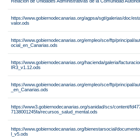
Relación de Unidades Administrativas de la Comunidad Autón
https://www.gobiernodecanarias.org/agpsa/sgt/galerias/doc/e
valor.ods
https://www.gobiernodecanarias.org/empleo/sce/ftp/principal/a
ocial_en_Canarias.ods
https://www.gobiernodecanarias.org/hacienda/galeria/factura
IR3_v1.12.ods
https://www.gobiernodecanarias.org/empleo/sce/ftp/principal/
_en_Canarias.ods
https://www3.gobiernodecanarias.org/sanidad/scs/content/fd4
7138001245fa/recursos_salud_mental.ods
https://www.gobiernodecanarias.org/bienestarsocial/docum
l_v5.ods