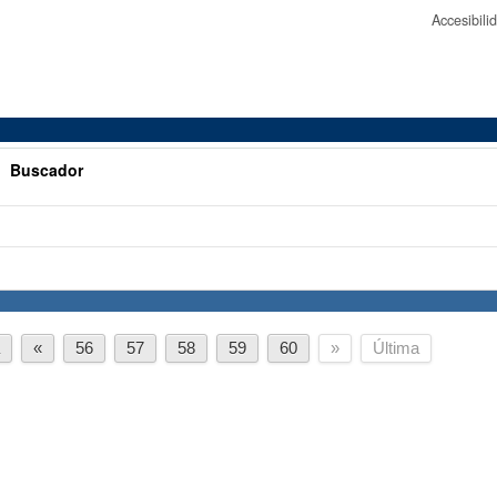
Accesibil
>
Buscador
a
«
56
57
58
59
60
»
Última