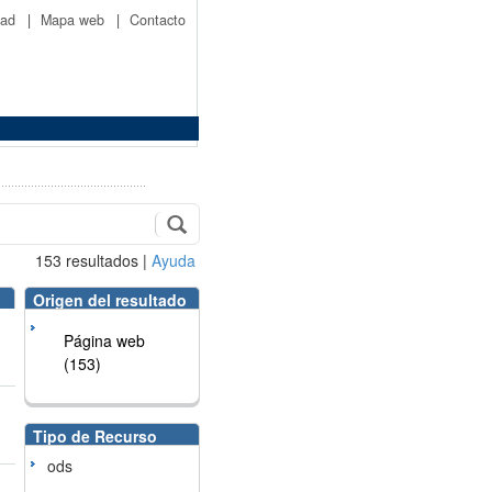
idad
|
Mapa web
|
Contacto
153
resultados
|
Ayuda
Origen del resultado
Página web
(153)
Tipo de Recurso
ods