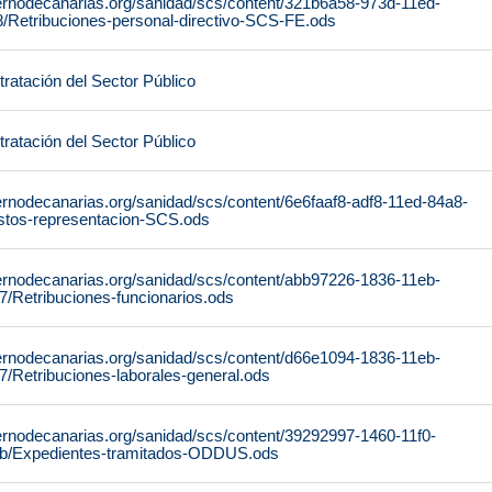
ernodecanarias.org/sanidad/scs/content/321b6a58-973d-11ed-
/Retribuciones-personal-directivo-SCS-FE.ods
ratación del Sector Público
ratación del Sector Público
ernodecanarias.org/sanidad/scs/content/6e6faaf8-adf8-11ed-84a8-
tos-representacion-SCS.ods
ernodecanarias.org/sanidad/scs/content/abb97226-1836-11eb-
/Retribuciones-funcionarios.ods
ernodecanarias.org/sanidad/scs/content/d66e1094-1836-11eb-
/Retribuciones-laborales-general.ods
ernodecanarias.org/sanidad/scs/content/39292997-1460-11f0-
b/Expedientes-tramitados-ODDUS.ods