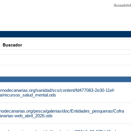
Accesibil
>
Buscador
ernodecanarias.org/sanidad/scs/content/fd477083-2e30-11ef-
a/recursos_salud_mental.ods
rnodecanarias.org/pesca/galerias/doc/Entidades_pesqueras/Cofra
anarias-web_abril_2026.ods