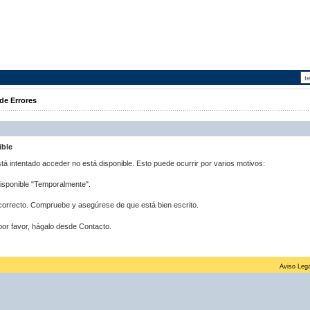
de Errores
ible
stá intentado acceder no está disponible. Esto puede ocurrir por varios motivos:
disponible "Temporalmente".
correcto. Compruebe y asegúrese de que está bien escrito.
por favor, hágalo desde Contacto.
Aviso Lega