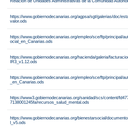
Relación de Unidades Administrativas de la Comunidad Autón
https://www.gobiernodecanarias.org/agpsa/sgt/galerias/doc/e
valor.ods
https://www.gobiernodecanarias.org/empleo/sce/ftp/principal/a
ocial_en_Canarias.ods
https://www.gobiernodecanarias.org/hacienda/galeria/factura
IR3_v1.12.ods
https://www.gobiernodecanarias.org/empleo/sce/ftp/principal/
_en_Canarias.ods
https://www3.gobiernodecanarias.org/sanidad/scs/content/fd4
7138001245fa/recursos_salud_mental.ods
https://www.gobiernodecanarias.org/bienestarsocial/docum
l_v5.ods