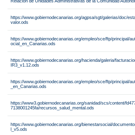
Relación de Unidades Administrativas de la Comunidad Autón
https://www.gobiernodecanarias.org/agpsa/sgt/galerias/doc/e
valor.ods
https://www.gobiernodecanarias.org/empleo/sce/ftp/principal/a
ocial_en_Canarias.ods
https://www.gobiernodecanarias.org/hacienda/galeria/factura
IR3_v1.12.ods
https://www.gobiernodecanarias.org/empleo/sce/ftp/principal/
_en_Canarias.ods
https://www3.gobiernodecanarias.org/sanidad/scs/content/fd4
7138001245fa/recursos_salud_mental.ods
https://www.gobiernodecanarias.org/bienestarsocial/docum
l_v5.ods